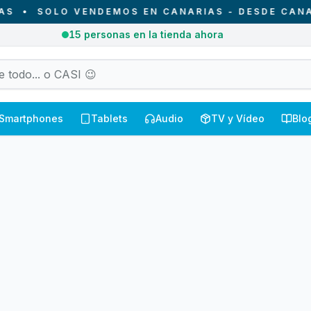
•
SOLO VENDEMOS EN CANARIAS - DESDE CANARIA
15
personas en la tienda ahora
Smartphones
Tablets
Audio
TV y Vídeo
Blo