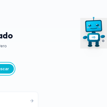
tado
Pero
scar