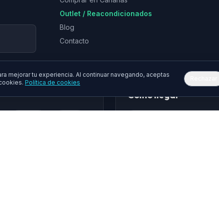
Outlet / Reacondicionados
Blog
Contacto
a mejorar tu experiencia. Al continuar navegando, aceptas
Rechazar
 cookies.
Política de cookies
Cómo llegar
Epson
Asus
hua
Gembird