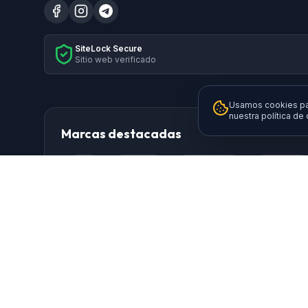
SiteLock Secure
Sitio web verificado
Usamos cookies par
nuestra política de
Marcas destacadas
HP
Xiaomi
Samsung
Brother
Logitech
TP-Link
AISENS
Da
Ewent