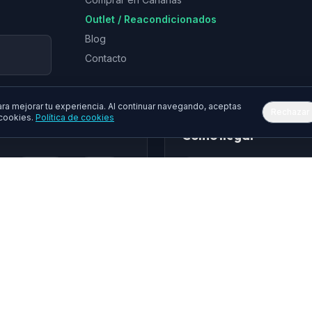
Outlet / Reacondicionados
Blog
Contacto
a mejorar tu experiencia. Al continuar navegando, aceptas
Rechazar
 cookies.
Política de cookies
Cómo llegar
Epson
Asus
hua
Gembird