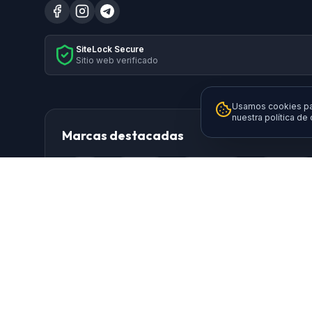
SiteLock Secure
Sitio web verificado
Usamos cookies par
nuestra política de
Marcas destacadas
HP
Xiaomi
Samsung
Brother
Logitech
TP-Link
AISENS
Da
Ewent