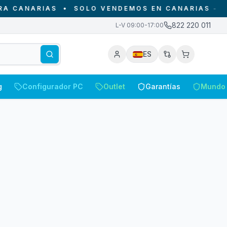
CANARIAS
•
SOLO VENDEMOS EN CANARIAS - DESD
822 220 011
L-V 09:00-17:00
ES
g
Configurador PC
Outlet
Garantías
Mundo 