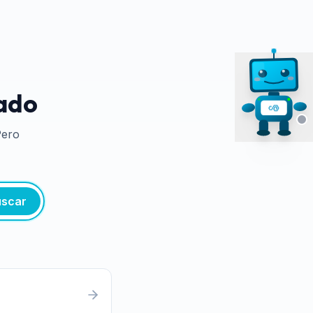
tado
Pero
scar