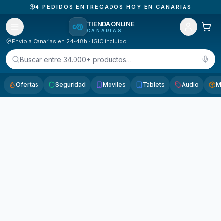
4
PEDIDOS ENTREGADOS HOY EN CANARIAS
TIENDA ONLINE
CANARIAS
Envío a Canarias en 24-48h · IGIC incluido
Buscar entre 34.000+ productos…
Ofertas
Seguridad
Móviles
Tablets
Audio
M