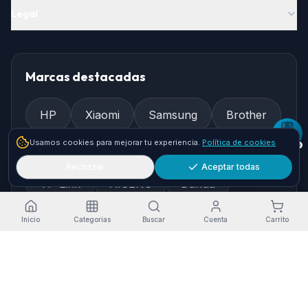
Legal
Marcas destacadas
HP
Xiaomi
Samsung
Brother
Usamos cookies para mejorar tu experiencia.
Política de cookies
Epson
Asus
Logitech
Rechazar
Aceptar todas
TP-Link
AISENS
Dahua
Gembird
Ewent
Inicio
Categorías
Buscar
Cuenta
Carrito
Cómo llegar
Pol. Ind. Granadilla, Nave 36