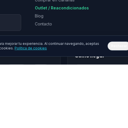
Outlet / Reacondicionados
Blog
Contacto
a mejorar tu experiencia. Al continuar navegando, aceptas
Rechazar
 cookies.
Política de cookies
Cómo llegar
Epson
Asus
hua
Gembird