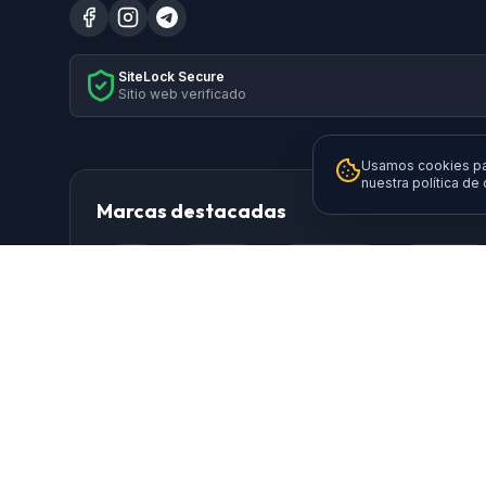
SiteLock Secure
Sitio web verificado
Usamos cookies par
nuestra política de
Marcas destacadas
HP
Xiaomi
Samsung
Brother
Logitech
TP-Link
AISENS
Da
Ewent