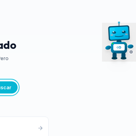
tado
Pero
scar