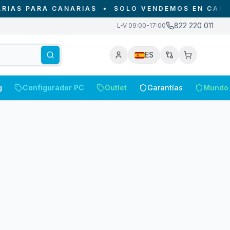
AS PARA CANARIAS
•
SOLO VENDEMOS EN CANARIA
822 220 011
L-V 09:00-17:00
ES
g
Configurador PC
Outlet
Garantías
Mundo 