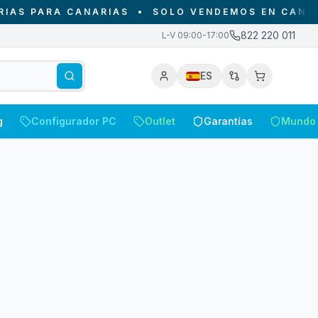
 PARA CANARIAS
•
SOLO VENDEMOS EN CANARIAS
822 220 011
L-V 09:00-17:00
ES
g
Configurador PC
Outlet
Garantías
Mundo 