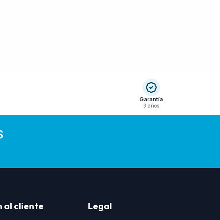
Garantía
3 años
S
 al cliente
Legal