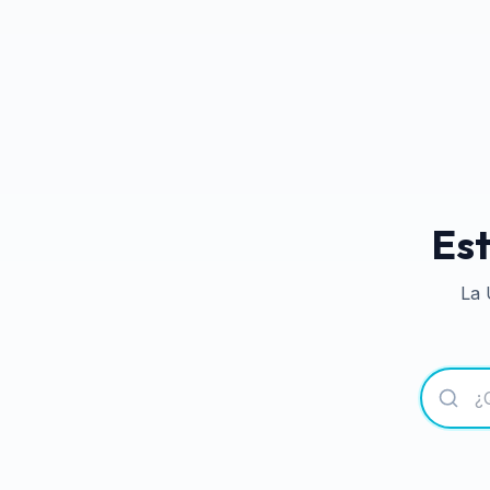
Est
La 