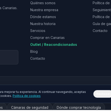
Quiénes somos
Política de
s Canarias.
Nuestra empresa
Seguimien
Dónde estamos
Política d
Nuestra historia
Guía de ga
Servicios
Contacto
Comprar en Canarias
Outlet / Reacondicionados
Blog
Contacto
a mejorar tu experiencia. Al continuar navegando, aceptas
Rechazar
 cookies.
Política de cookies
tphones
Móviles baratos
Tablets
Impresoras
Tóner
es
Cámaras de seguridad
Dónde comprar tecnología