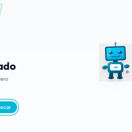
tado
Pero
scar