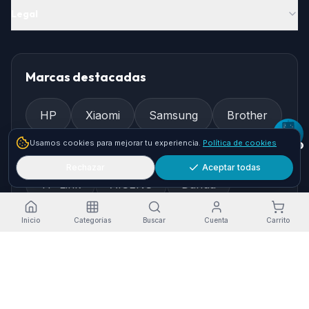
Legal
Marcas destacadas
HP
Xiaomi
Samsung
Brother
Usamos cookies para mejorar tu experiencia.
Política de cookies
Epson
Asus
Logitech
Rechazar
Aceptar todas
TP-Link
AISENS
Dahua
Gembird
Ewent
Inicio
Categorías
Buscar
Cuenta
Carrito
Cómo llegar
Pol. Ind. Granadilla, Nave 36