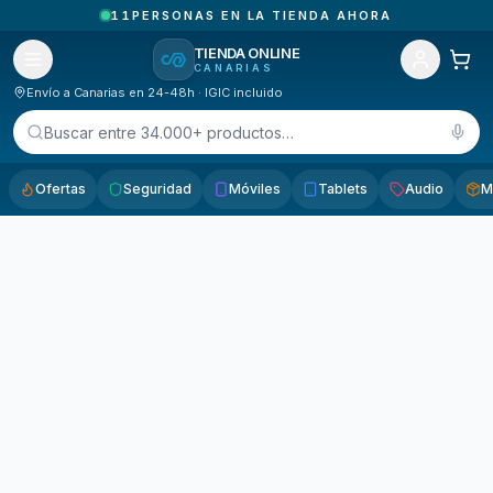
11
PERSONAS EN LA TIENDA AHORA
TIENDA ONLINE
CANARIAS
Envío a Canarias en 24-48h · IGIC incluido
Buscar entre 34.000+ productos…
Ofertas
Seguridad
Móviles
Tablets
Audio
M