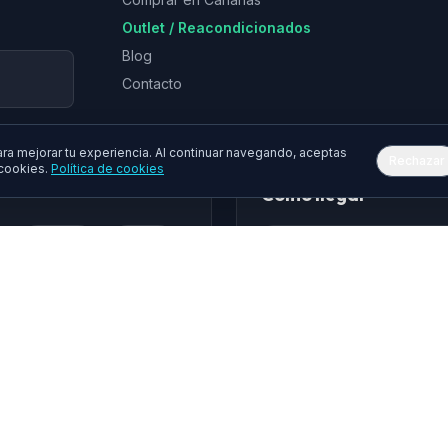
Outlet / Reacondicionados
Blog
Contacto
a mejorar tu experiencia. Al continuar navegando, aceptas
Rechazar
 cookies.
Política de cookies
Cómo llegar
Epson
Asus
hua
Gembird