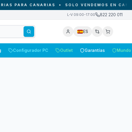
S PARA CANARIAS
•
SOLO VENDEMOS EN CANARIA
822 220 011
L-V 09:00-17:00
ES
g
Configurador PC
Outlet
Garantías
Mundo 