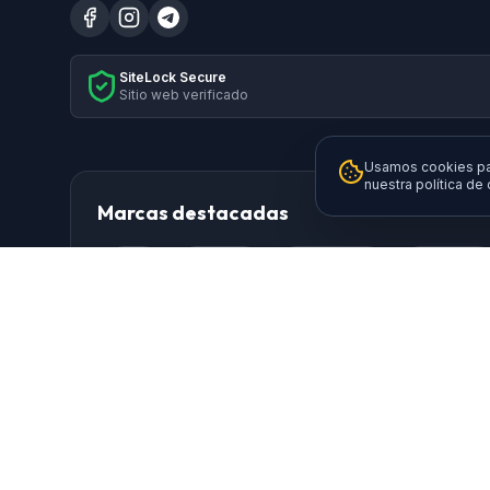
SiteLock Secure
Sitio web verificado
Usamos cookies par
nuestra política de
Marcas destacadas
HP
Xiaomi
Samsung
Brother
Logitech
TP-Link
AISENS
Da
Ewent