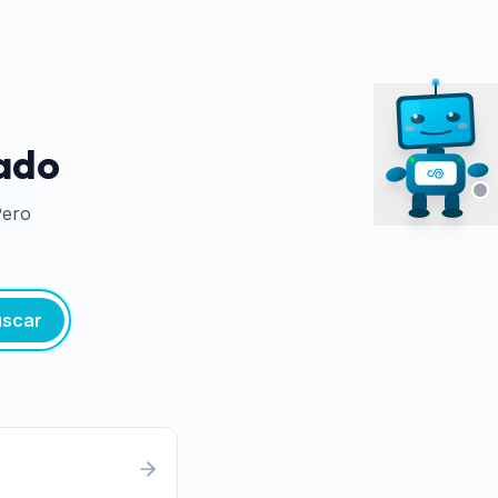
tado
Pero
scar