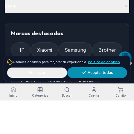
Legal
Marcas destacadas
HP
Xiaomi
Samsung
Brother
Usamos cookies para mejorar tu experiencia.
Política de cookies
Epson
Asus
Logitech
Rechazar
Aceptar todas
TP-Link
AISENS
Dahua
Gembird
Ewent
Inicio
Categorías
Buscar
Cuenta
Carrito
Cómo llegar
Pol. Ind. Granadilla, Nave 36