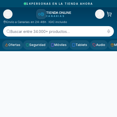
14
PERSONAS EN LA TIENDA AHORA
TIENDA ONLINE
CANARIAS
Envío a Canarias en 24-48h · IGIC incluido
Buscar entre 34.000+ productos…
Ofertas
Seguridad
Móviles
Tablets
Audio
M