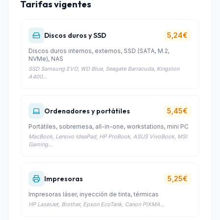
Tarifas vigentes
Discos duros y SSD
5,24€
Discos duros internos, externos, SSD (SATA, M.2,
NVMe), NAS
SSD Samsung EVO, WD Blue, Seagate Barracuda, Kingston
A400...
Ordenadores y portátiles
5,45€
Portátiles, sobremesa, all-in-one, workstations, mini PC
MacBook, Lenovo IdeaPad, HP ProBook, ASUS VivoBook, MSI
Gaming...
Impresoras
5,25€
Impresoras láser, inyección de tinta, térmicas
HP LaserJet, Brother, Epson EcoTank, Canon PIXMA...