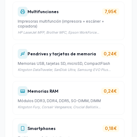
Multifunciones
7,95€
Impresoras multifunción (impresora + escáner +
copiadora)
HP LaserJet MFP, Brother MFC, Epson WorkForce...
Pendrives y tarjetas de memoria
0,24€
Memorias USB, tarjetas SD, microSD, CompactFlash
Kingston DataTraveler, SanDisk Ultra, Samsung EVO Plus...
Memorias RAM
0,24€
Módulos DDR3, DDR4, DDR5, SO-DIMM, DIMM
Kingston Fury, Corsair Vengeance, Crucial Ballistix...
Smartphones
0,18€