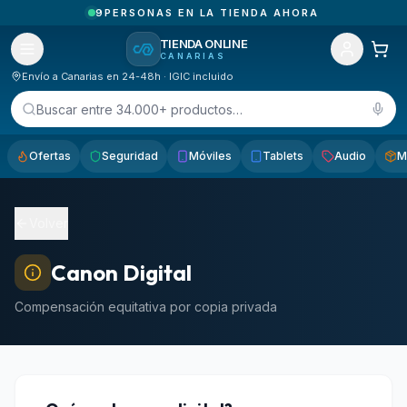
9
PERSONAS EN LA TIENDA AHORA
TIENDA ONLINE
CANARIAS
Envío a Canarias en 24-48h · IGIC incluido
Buscar entre 34.000+ productos…
Ofertas
Seguridad
Móviles
Tablets
Audio
M
Volver
Canon Digital
Compensación equitativa por copia privada