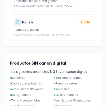
Teléfonos móviles inteligentes
Samsung Galaxy, Apple iPhone, Xiaomi, POCO...
Tablets
0,18€
Tabletas digitales
Apple iPad, Samsung Galaxy Tab, Lenovo Tab...
Productos SIN canon digital
Los siguientes productos
NO
llevan canon digital:
Monitores
Teclados y ratones
Cables y adaptadores
Routers y redes
Auriculares y altavoces
Webcams
SAIs y fuentes
Sillas y muebles
Toner y consumibles
Ventiladores/Disipadores