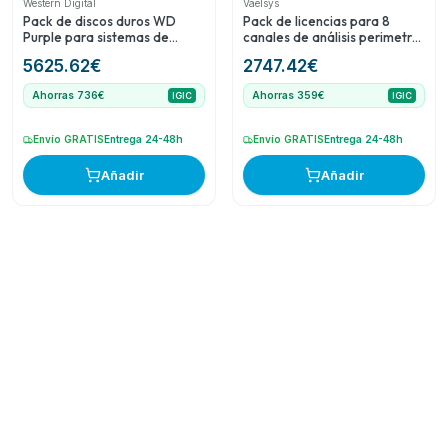
Western Digital
Vaelsys
Pack de discos duros WD
Pack de licencias para 8
Purple para sistemas de
canales de análisis perimetral
videovigilancia CCTV
Detect and Tracking Plus
5625.62
€
2747.42
€
(DT+)
Ahorras 736€
Ahorras 359€
IGIC
IGIC
Envío GRATIS
Entrega 24-48h
Envío GRATIS
Entrega 24-48h
Añadir
Añadir