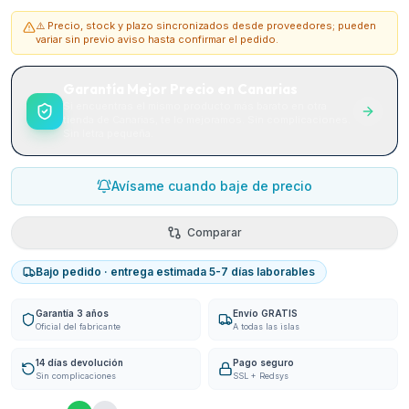
⚠️ Precio, stock y plazo sincronizados desde proveedores; pueden
variar sin previo aviso hasta confirmar el pedido.
Garantía Mejor Precio en Canarias
Si encuentras el mismo producto más barato en otra
tienda de Canarias, te lo mejoramos. Sin complicaciones.
Sin letra pequeña.
Avísame cuando baje de precio
Comparar
Bajo pedido · entrega estimada 5-7 días laborables
Garantía 3 años
Envío GRATIS
Oficial del fabricante
A todas las islas
14 días devolución
Pago seguro
Sin complicaciones
SSL + Redsys