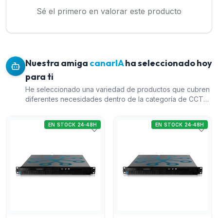
Sé el primero en valorar este producto
Nuestra amiga
canarIA
ha seleccionado hoy
para ti
He seleccionado una variedad de productos que cubren
diferentes necesidades dentro de la categoría de CCTV.
El Sistema Datacenter Enterprise es un servidor de alta
capacidad ideal para instalaciones grandes que
EN STOCK 24-48H
EN STOCK 24-48H
requieren monitoreo extensivo. El Equipo servidor DW
ThermAI es un servidor potente para análisis avanzados
de video. El Pack de discos duros WD Purple asegura
almacenamiento confiable para sistemas de
videovigilancia. Finalmente, el Pack de licencias para
análisis perimetral DT+ permite mejorar la seguridad
perimetral, complementando los otros productos. Estos
elementos ofrecen una combinación equilibrada de
tecnologías avanzadas y hardware necesario en un
paquete robusto.