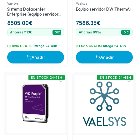
Vaelsys
Vaelsys
Sistema Datacenter
Equipo servidor DW ThermAI
Enterprise (equipo servidor
rack 1U) para 20 dispositivos
8505.00
€
7586.35
€
de conteo (data feed)
ampliable a 200
Ahorras 1113€
Ahorras 993€
IGIC
IGIC
Envío GRATIS
Entrega 24-48h
Envío GRATIS
Entrega 24-48h
Añadir
Añadir
EN STOCK 24-48H
EN STOCK 24-48H