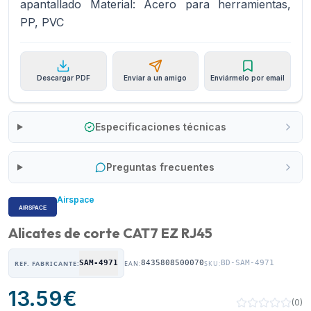
apantallado Material: Acero para herramientas,
PP, PVC
Descargar PDF
Enviar a un amigo
Enviármelo por email
Especificaciones técnicas
Preguntas frecuentes
Airspace
Alicates de corte CAT7 EZ RJ45
SAM-4971
8435808500070
BD-SAM-4971
REF. FABRICANTE:
EAN:
SKU:
13.59
€
(
0
)