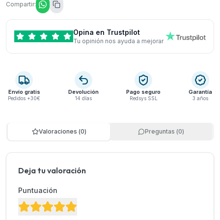
Compartir:
Opina en Trustpilot
Tu opinión nos ayuda a mejorar
Envío gratis
Devolución
Pago seguro
Garantía
Pedidos +30€
14 días
Redsys SSL
3 años
Valoraciones
(
0
)
Preguntas
(
0
)
Deja tu valoración
Puntuación