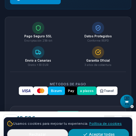
Pago Seguro SSL
Datos Protegidos
Encriptación 256-bit
Conforme RGPD
Envío a Canarias
Garantía Oficial
Gratis +30 EUR
3 años de cobertura
MÉTODOS DE PAGO
VISA
Bizum
Pay
a plazos
Transf.
seQura
13.59
€
1
Usamos cookies para mejorar tu experiencia.
Política de cookies
+
16.41
€ y envío GRATIS
24-48h
Paga a plazos con seQura
Fracciona tu compra en 3, 6 o 12 plazos. Financiacion sujeta
Rechazar
Aceptar todas