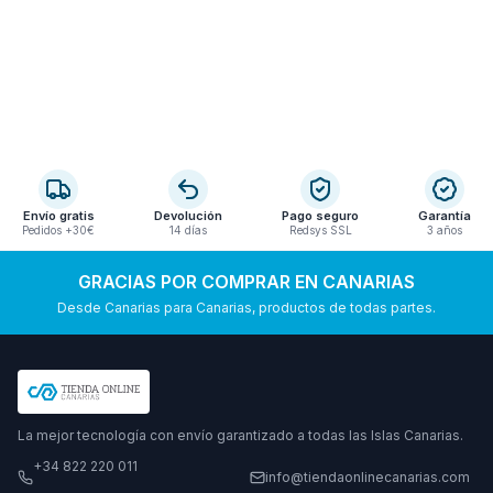
Envío gratis
Devolución
Pago seguro
Garantía
Pedidos +30€
14 días
Redsys SSL
3 años
GRACIAS POR COMPRAR EN CANARIAS
Desde Canarias para Canarias, productos de todas partes.
La mejor tecnología con envío garantizado a todas las Islas Canarias.
+34 822 220 011
info@tiendaonlinecanarias.com