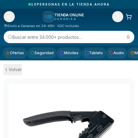
1
PEDIDOS RECIBIDOS HOY EN CANARIAS
TIENDA ONLINE
CANARIAS
Envío a Canarias en 24-48h · IGIC incluido
Buscar entre 34.000+ productos…
Ofertas
Seguridad
Móviles
Tablets
Audio
M
Volver