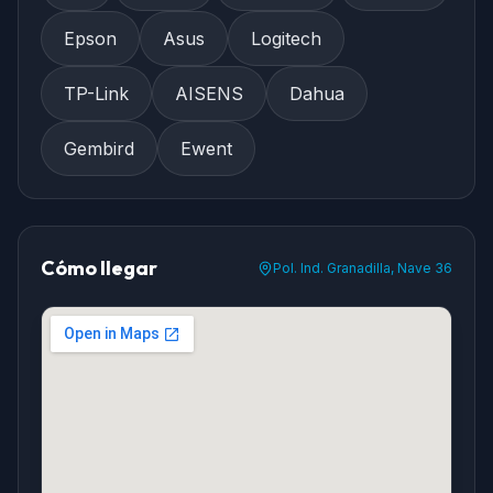
Epson
Asus
Logitech
TP-Link
AISENS
Dahua
Gembird
Ewent
Cómo llegar
Pol. Ind. Granadilla, Nave 36