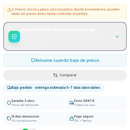
⚠️ Precio, stock y plazo sincronizados desde proveedores; pueden
variar sin previo aviso hasta confirmar el pedido.
Garantía Mejor Precio en Canarias
Si encuentras el mismo producto más barato en otra
tienda de Canarias, te lo mejoramos. Sin complicaciones.
Sin letra pequeña.
Avísame cuando baje de precio
Comparar
Bajo pedido · entrega estimada 5-7 días laborables
Garantía 3 años
Envío GRATIS
Oficial del fabricante
A todas las islas
14 días devolución
Pago seguro
Sin complicaciones
SSL + Redsys