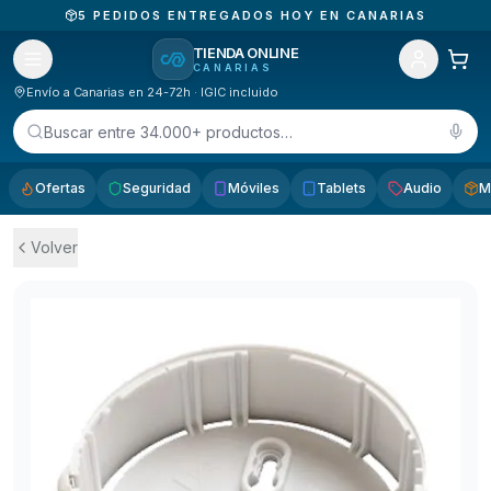
5
PEDIDOS ENTREGADOS HOY EN CANARIAS
TIENDA ONLINE
CANARIAS
Envío a Canarias en 24-72h · IGIC incluido
Buscar entre 34.000+ productos…
Ofertas
Seguridad
Móviles
Tablets
Audio
M
Volver