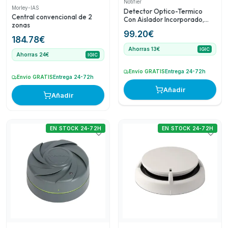
Notifier
Morley-IAS
en la prevención y detección de incendios.
Detector Optico-Termico
Central convencional de 2
Con Aislador Incorporado,
zonas
Color Blanco
99.20
€
184.78
€
Ahorras 13€
IGIC
Ahorras 24€
IGIC
Envío GRATIS
Entrega 24-72h
Envío GRATIS
Entrega 24-72h
Añadir
Añadir
EN STOCK 24-72H
EN STOCK 24-72H