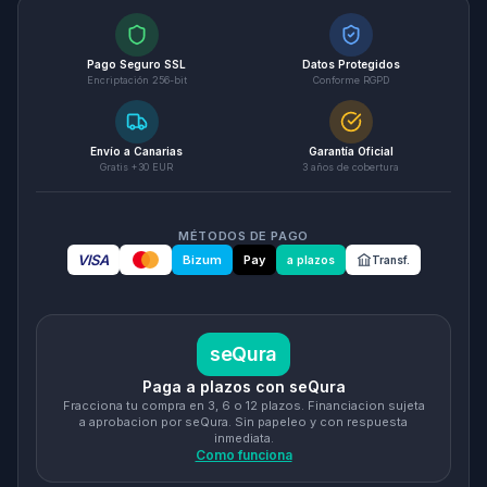
Pago Seguro SSL
Datos Protegidos
Encriptación 256-bit
Conforme RGPD
Envío a Canarias
Garantía Oficial
Gratis +30 EUR
3 años de cobertura
MÉTODOS DE PAGO
VISA
Bizum
Pay
a plazos
Transf.
seQura
Paga a plazos con seQura
Fracciona tu compra en 3, 6 o 12 plazos. Financiacion sujeta
a aprobacion por seQura. Sin papeleo y con respuesta
inmediata.
Como funciona