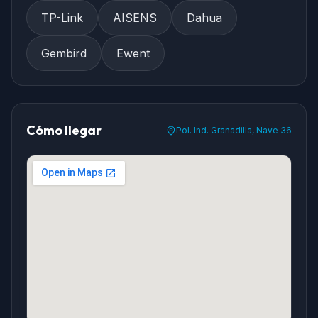
TP-Link
AISENS
Dahua
Gembird
Ewent
Cómo llegar
Pol. Ind. Granadilla, Nave 36