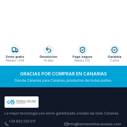
Envío gratis
Devolución
Pago seguro
Garantía
Pedidos +30€
14 días
Redsys SSL
3 años
GRACIAS POR COMPRAR EN CANARIAS
Desde Canarias para Canarias, productos de todas partes.
La mejor tecnología con envío garantizado a todas las Islas Canarias.
+34 822 220 011
info@tiendaonlinecanarias.com