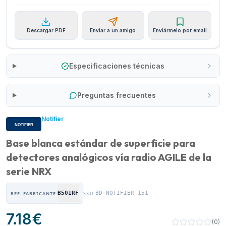
Descargar PDF
Enviar a un amigo
Enviármelo por email
Especificaciones técnicas
Preguntas frecuentes
Notifier
Base blanca estándar de superficie para
detectores analógicos vía radio AGILE de la
serie NRX
B501RF
BD-NOTIFIER-151
REF. FABRICANTE:
SKU:
7.18
€
(
0
)