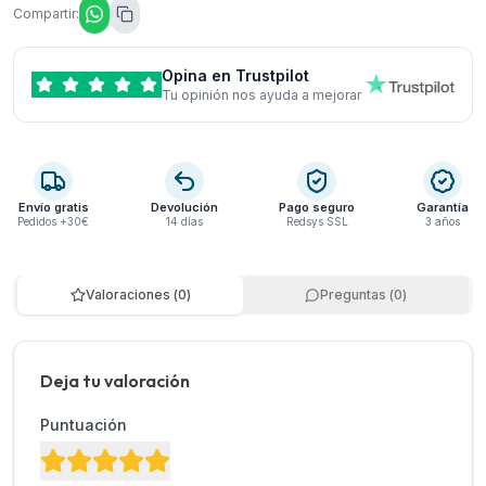
Compartir:
Opina en Trustpilot
Tu opinión nos ayuda a mejorar
Envío gratis
Devolución
Pago seguro
Garantía
Pedidos +30€
14 días
Redsys SSL
3 años
Valoraciones
(
0
)
Preguntas
(
0
)
Deja tu valoración
Puntuación