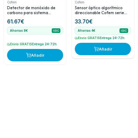
Cofem
Cofem
Detector de monóxido de
Sensor óptico algorítmico
carbono para sistema
direccionable Cofem serie
COsensor
A50 para detección de humo
61.67
€
33.70
€
Ahorras 8€
Ahorras 4€
IGIC
IGIC
Envío GRATIS
Entrega 24-72h
Envío GRATIS
Entrega 24-72h
Añadir
Añadir