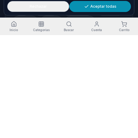
Rechazar
Aceptar todas
HP
Xiaomi
Samsung
Brother
Epson
Asus
Logitech
Inicio
Categorías
Buscar
Cuenta
Carrito
TP-Link
AISENS
Dahua
Gembird
Ewent
Cómo llegar
Pol. Ind. Granadilla, Nave 36