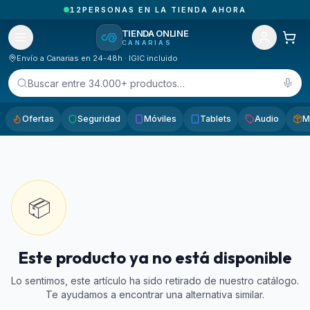
12
PERSONAS EN LA TIENDA AHORA
TIENDA ONLINE
CANARIAS
Envío a Canarias en 24-48h · IGIC incluido
Buscar entre 34.000+ productos…
Ofertas
Seguridad
Móviles
Tablets
Audio
M
📦
Este producto ya no está disponible
Lo sentimos, este artículo ha sido retirado de nuestro catálogo.
Te ayudamos a encontrar una alternativa similar.