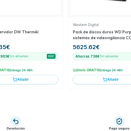
Western Digital
ervidor DW ThermAI
Pack de discos duros WD Purp
sistemas de videovigilancia 
35
€
5625.62
€
 993€
Ahorras 736€
Sin aduanas
IGIC
Sin aduanas
RATIS
Envío GRATIS
Entrega 24-48h
Entrega 24-48h
Añadir
Añadir
Devolución
Pago seguro