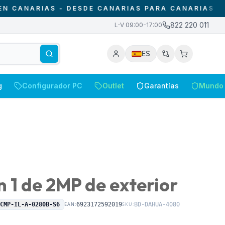
ARIAS - DESDE CANARIAS PARA CANARIAS
•
SOLO
822 220 011
L-V 09:00-17:00
ES
g
Configurador PC
Outlet
Garantías
Mundo 
 1 de 2MP de exterior
0CMP-IL-A-0280B-S6
EAN:
6923172592019
SKU:
BD-DAHUA-4080