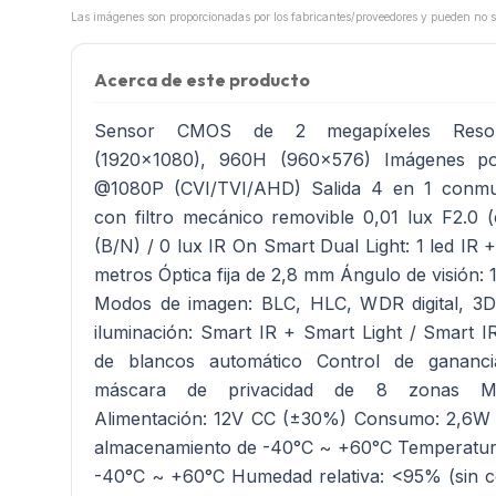
Acerca de este producto
Sensor CMOS de 2 megapíxeles Resoluc
(1920x1080), 960H (960x576) Imágenes po
@1080P (CVI/TVI/AHD) Salida 4 en 1 conmu
con filtro mecánico removible 0,01 lux F2.0 (
(B/N) / 0 lux IR On Smart Dual Light: 1 led IR +
metros Óptica fija de 2,8 mm Ángulo de visión: 
Modos de imagen: BLC, HLC, WDR digital, 3
iluminación: Smart IR + Smart Light / Smart I
de blancos automático Control de gananci
máscara de privacidad de 8 zonas Mic
Alimentación: 12V CC (±30%) Consumo: 2,6W 
almacenamiento de -40°C ~ +60°C Temperatur
-40°C ~ +60°C Humedad relativa: <95% (sin 