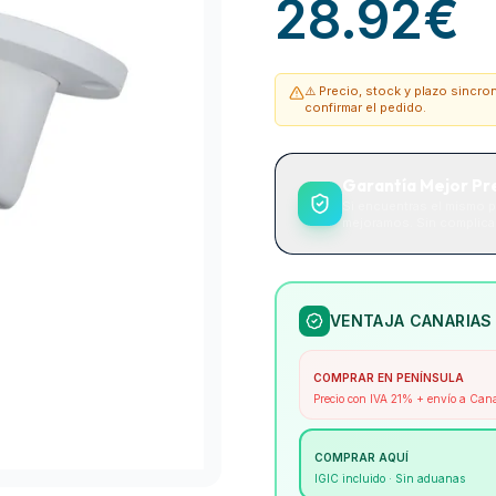
28.92
€
⚠️ Precio, stock y plazo sincr
confirmar el pedido.
Garantía Mejor Pr
Si encuentras el mismo p
mejoramos. Sin complicac
VENTAJA CANARIAS
COMPRAR EN PENÍNSULA
Precio con IVA 21% + envío a Can
COMPRAR AQUÍ
IGIC incluido · Sin aduanas