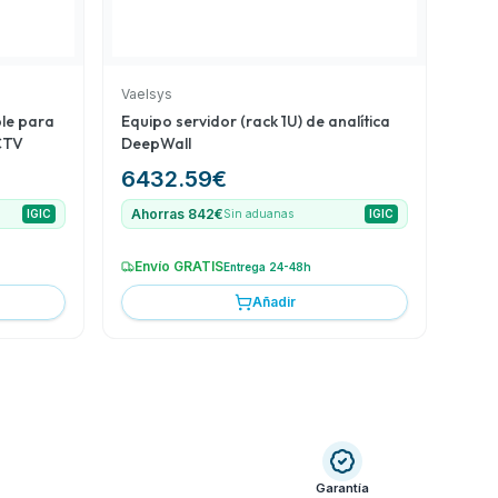
Vaelsys
le para
Equipo servidor (rack 1U) de analítica
CCTV
DeepWall
6432.59
€
Ahorras 842€
IGIC
Sin aduanas
IGIC
Envío GRATIS
Entrega 24-48h
Añadir
Garantía