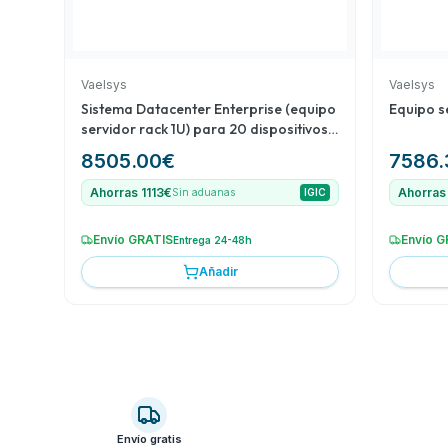
Vaelsys
Vaelsys
Sistema Datacenter Enterprise (equipo
Equipo s
servidor rack 1U) para 20 dispositivos
de conteo (data feed) ampliable a 200
8505.00
€
7586.
Ahorras 1113€
Ahorras
Sin aduanas
IGIC
Envío GRATIS
Envío G
Entrega 24-48h
Añadir
Envío gratis