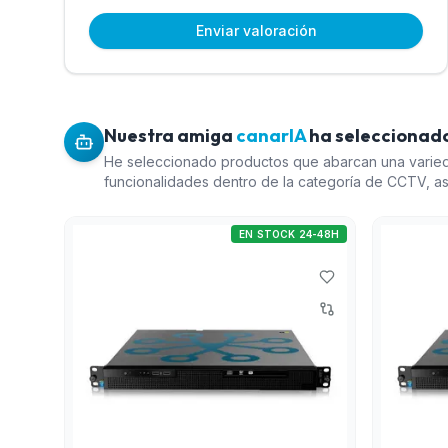
Enviar valoración
Nuestra amiga
canarIA
ha seleccionado
He seleccionado productos que abarcan una varie
funcionalidades dentro de la categoría de CCTV, 
relación calidad-precio. El 'Sistema Datacenter Ente
servidor DW ThermAI' son opciones robustas para 
EN STOCK 24-48H
videovigilancia con capacidades de ampliación y pr
'Pack de discos duros WD Purple' es esencial para
almacenamiento confiable y duradero. Finalmente, e
1U) de analítica DeepWall' ofrece una potente soluci
complementando los otros productos seleccionados
integral de videovigilancia eficiente.