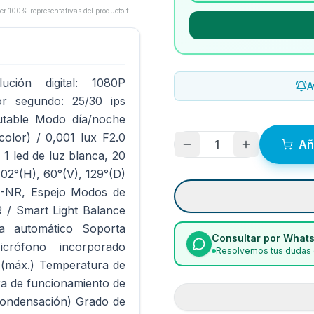
Las imágenes son proporcionadas por los fabricantes/proveedores y pueden no ser 100% representativas del producto final.
ión digital: 1080P
A
r segundo: 25/30 ips
table Modo día/noche
color) / 0,001 lux F2.0
1
Añ
 1 led de luz blanca, 20
102°(H), 60°(V), 129°(D)
D-NR, Espejo Modos de
R / Smart Light Balance
a automático Soporta
Consultar por What
rófono incorporado
Resolvemos tus dudas 
(máx.) Temperatura de
a de funcionamiento de
condensación) Grado de