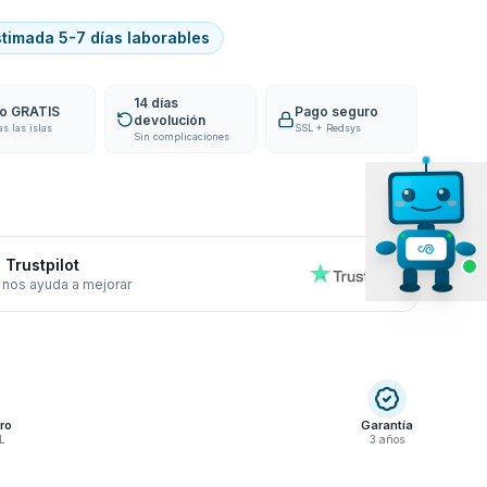
stimada 5-7 días laborables
14 días
ío GRATIS
Pago seguro
devolución
as las islas
SSL + Redsys
Sin complicaciones
 Trustpilot
 nos ayuda a mejorar
ro
Garantía
L
3 años