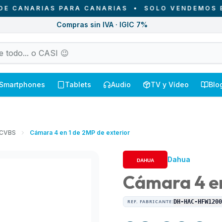
NARIAS PARA CANARIAS
•
SOLO VENDEMOS EN CAN
Compras sin IVA · IGIC 7%
Smartphones
Tablets
Audio
TV y Vídeo
Blo
/CVBS
Cámara 4 en 1 de 2MP de exterior
Dahua
Cámara 4 en
REF. FABRICANTE:
DH-HAC-HFW120