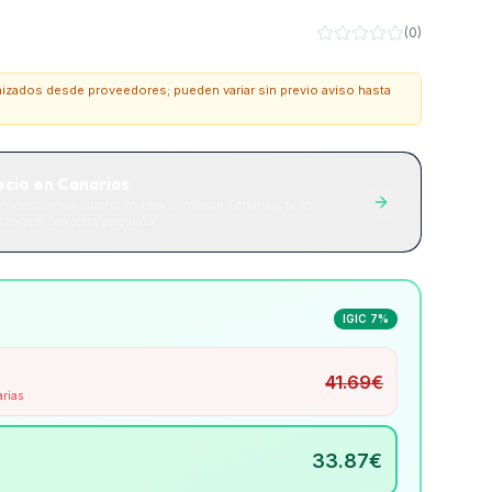
(
0
)
onizados desde proveedores; pueden variar sin previo aviso hasta
ecio en Canarias
roducto más barato en otra tienda de Canarias, te lo
iones. Sin letra pequeña.
IGIC 7%
41.69
€
arias
33.87
€