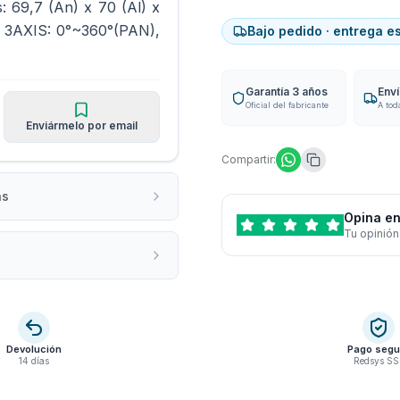
: 69,7 (An) x 70 (Al) x
g 3AXIS: 0°~360°(PAN),
Bajo pedido · entrega e
Garantía 3 años
Env
Oficial del fabricante
A tod
Enviármelo por email
Compartir:
as
Opina en
Tu opinión
Devolución
Pago segu
14 días
Redsys SS