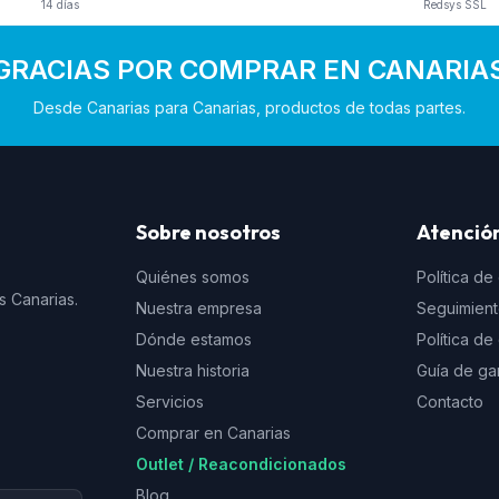
14 días
Redsys SSL
GRACIAS POR COMPRAR EN CANARIA
Desde Canarias para Canarias, productos de todas partes.
Sobre nosotros
Atención
Quiénes somos
Política de
s Canarias.
Nuestra empresa
Seguimien
Dónde estamos
Política d
Nuestra historia
Guía de ga
Servicios
Contacto
Comprar en Canarias
Outlet / Reacondicionados
Blog