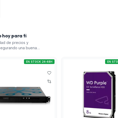
 hoy para ti
dad de precios y
asegurando una buena
rprise' y el 'Equipo
grandes instalaciones de
EN STOCK 24-48H
EN STO
ocesamiento térmico. El
 sistemas que requieren
l 'Equipo servidor (rack
ón de análisis perimetral,
 para crear un sistema