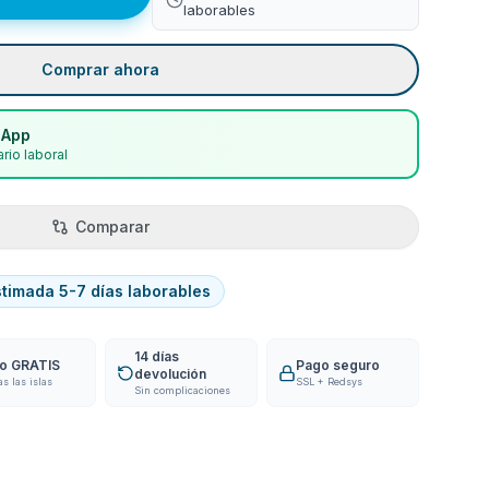
laborables
Comprar ahora
sApp
rio laboral
Comparar
stimada 5-7 días laborables
14 días
ío GRATIS
Pago seguro
devolución
as las islas
SSL + Redsys
Sin complicaciones