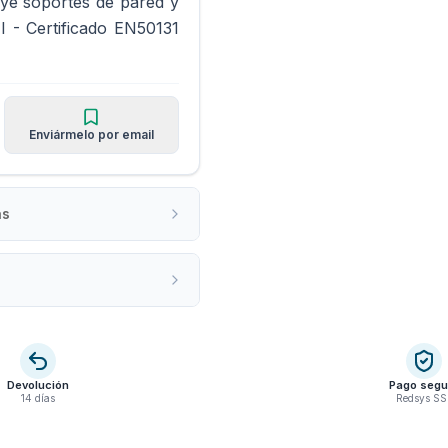
uye soportes de pared y
I - Certificado EN50131
Enviármelo por email
as
Devolución
Pago segu
14 días
Redsys SS