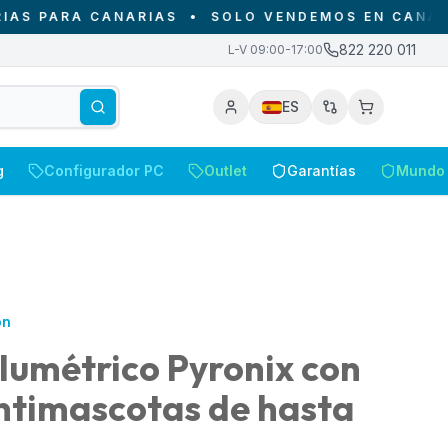
PARA CANARIAS
•
SOLO VENDEMOS EN CANARIAS -
822 220 011
L-V 09:00-17:00
ES
g
Configurador PC
Outlet
Garantías
Mundo 
on
lumétrico Pyronix con
antimascotas de hasta