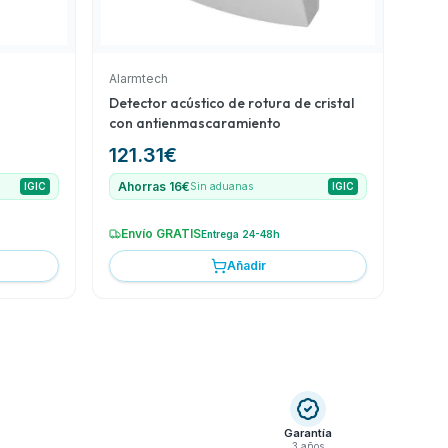
Alarmtech
Detector acústico de rotura de cristal
con antienmascaramiento
121.31
€
Ahorras 16€
IGIC
Sin aduanas
IGIC
Envío GRATIS
Entrega 24-48h
Añadir
Garantía
3 años