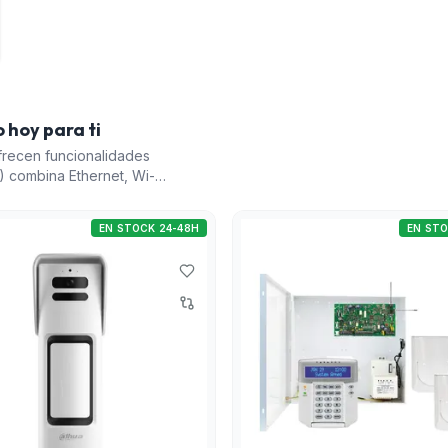
 hoy para ti
recen funcionalidades
2) combina Ethernet, Wi-
lución completa y moderna
exterior (10) de Dahua es
EN STOCK 24-48H
EN STO
reas exteriores. El Kit
económica para sistemas
ústico de rotura de cristal
iona una capa adicional
anas, agregando más