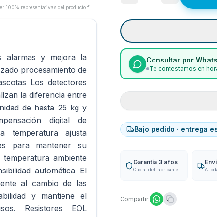
Las imágenes son proporcionadas por los fabricantes/proveedores y pueden no ser 100% representativas del producto final.
s alarmas y mejora la
Consultar por What
anzado procesamiento de
Te contestamos en hora
ascotas Los detectores
izan la diferencia entre
nidad de hasta 25 kg y
ensación digital de
Bajo pedido · entrega e
a temperatura ajusta
ores para mantener su
a temperatura ambiente
Garantía 3 años
Env
ibilidad automática El
Oficial del fabricante
A tod
ente al cambio de las
abilidad y mantiene el
Compartir:
usos. Resistores EOL