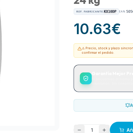
REF. FABRICANTE:
KX10DP
EAN:
505
10.63
€
⚠️ Precio, stock y plazo sincr
confirmar el pedido.
Garantía Mejor Pr
Si encuentras el mismo p
mejoramos. Sin complicac
A
1
Añ