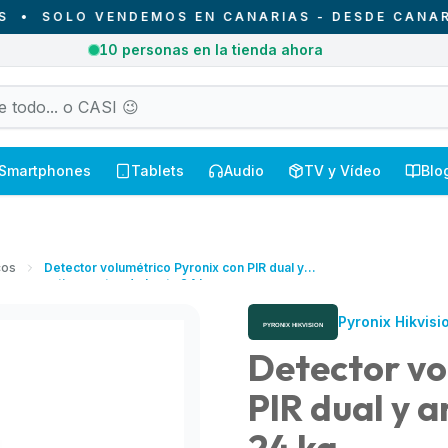
SOLO VENDEMOS EN CANARIAS - DESDE CANARIAS 
1
pedidos entregados hoy en Canarias
Smartphones
Tablets
Audio
TV y Vídeo
Blo
cos
Detector volumétrico Pyronix con PIR dual y
antimascotas de hasta 24 kg
Pyronix Hikvisi
Detector vo
PIR dual y 
24 kg