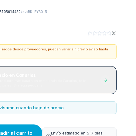
6105614432
SKU:
BD-PYRO-5
(
0
)
onizados desde proveedores; pueden variar sin previo aviso hasta
ecio en Canarias
roducto más barato en otra tienda de Canarias, te lo
iones. Sin letra pequeña.
vísame cuando baje de precio
adir al carrito
Envío estimado en 5-7 días