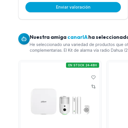
Enviar valoración
Nuestra amiga
canarIA
ha seleccionado
He seleccionado una variedad de productos que of
complementarias. El Kit de alarma vía radio Dahua (
Fi, 4G y verificación por vídeo, ofreciendo una so
para la seguridad. El Detector PIRCAM vía radio de 
EN STOCK 24-48H
un complemento ideal para detectar movimientos en á
Optex Paradox (6) ofrece una opción confiable y 
de intrusión en interiores. Finalmente, el Detector ac
con antienmascaramiento (14) de Alarmtech proporc
de protección contra intrusiones a través de vent
seguridad al entorno.