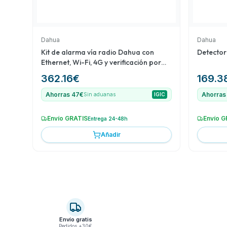
Dahua
Dahua
Kit de alarma vía radio Dahua con
Detector
Ethernet, Wi-Fi, 4G y verificación por
vídeo
362.16
€
169.3
Ahorras 47€
Ahorras
Sin aduanas
IGIC
Envío GRATIS
Envío G
Entrega 24-48h
Añadir
Envío gratis
Pedidos +30€