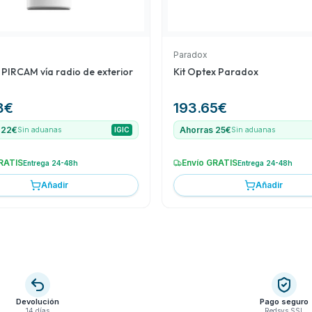
Paradox
 PIRCAM vía radio de exterior
Kit Optex Paradox
8
€
193.65
€
 22€
Ahorras 25€
Sin aduanas
IGIC
Sin aduanas
RATIS
Envío GRATIS
Entrega 24-48h
Entrega 24-48h
Añadir
Añadir
Devolución
Pago seguro
14 días
Redsys SSL