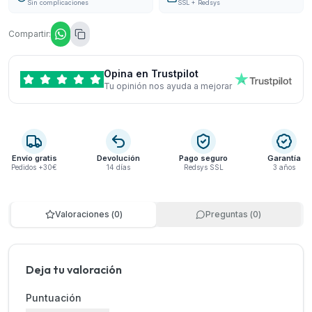
Sin complicaciones
SSL + Redsys
Compartir:
Opina en Trustpilot
Tu opinión nos ayuda a mejorar
Envío gratis
Devolución
Pago seguro
Garantía
Pedidos +30€
14 días
Redsys SSL
3 años
Valoraciones
(
0
)
Preguntas
(
0
)
Deja tu valoración
Puntuación