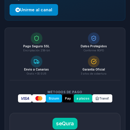
Unirme al canal
Pago Seguro SSL
Datos Protegidos
Encriptación 256-bit
Conforme RGPD
Envío a Canarias
Garantía Oficial
Gratis +30 EUR
3 años de cobertura
MÉTODOS DE PAGO
VISA
Bizum
Pay
a plazos
Transf.
seQura