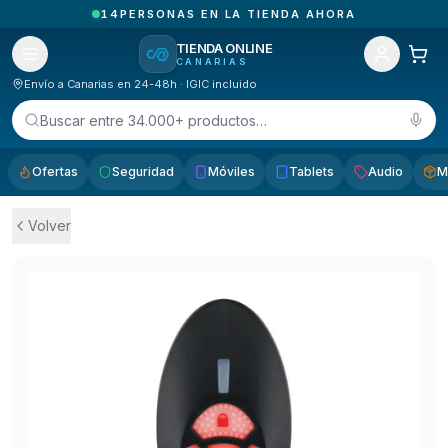
4
PEDIDOS ENTREGADOS HOY EN CANARIAS
TIENDA ONLINE
CANARIAS
Envío a Canarias en 24-48h · IGIC incluido
Buscar entre 34.000+ productos…
Ofertas
Seguridad
Móviles
Tablets
Audio
M
Volver