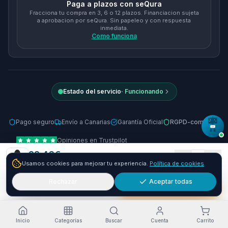
Paga a plazos con seQura
Fracciona tu compra en 3, 6 o 12 plazos. Financiacion sujeta
a aprobacion por seQura. Sin papeleo y con respuesta
inmediata.
Como funciona
Estado del servicio
·
Funcionando
Pago seguro
Envío a Canarias
Garantía Oficial
RGPD-compliant
Opiniones en Trustpilot
22.46
€
© 2026 Tienda Online Canarias.
Todos los derechos reservados
.
1
Usamos cookies para mejorar tu experiencia.
Política de cookies
+
7.54
€ y envío GRATIS
24-48h
Desarrollado por
SIEMPRIA
Rechazar
Aceptar todas
Añadir
Comprar ya
Inicio
Categorías
Buscar
Cuenta
Carrito