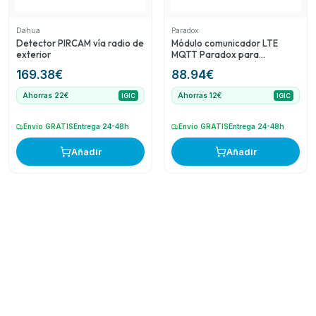
Dahua
Paradox
Detector PIRCAM vía radio de
Módulo comunicador LTE
exterior
MQTT Paradox para
centrales de intrusión
169.38
€
88.94
€
Ahorras 22€
Ahorras 12€
IGIC
IGIC
Envío GRATIS
Entrega 24-48h
Envío GRATIS
Entrega 24-48h
Añadir
Añadir