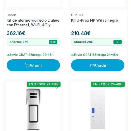
Dahua
U-PROX
Kit de alarma vía radio Dahua
Kit U-Prox MP WiFi S negro
con Ethernet, Wi-Fi, 4G y
verificación por vídeo
362.16
€
210.48
€
Ahorras 47€
Ahorras 28€
IGIC
IGIC
Envío GRATIS
Entrega 24-48h
Envío GRATIS
Entrega 24-48h
Añadir
Añadir
EN STOCK 24-48H
EN STOCK 24-48H