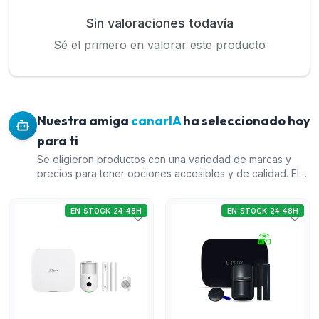
Sin valoraciones todavía
Sé el primero en valorar este producto
Nuestra amiga
canarIA
ha seleccionado hoy
para ti
Se eligieron productos con una variedad de marcas y
precios para tener opciones accesibles y de calidad. El
Kit de alarma vía radio Dahua es una solución completa
con diferentes métodos de conexión, ideal para alta
EN STOCK 24-48H
EN STOCK 24-48H
seguridad. El Kit U-Prox MP WiFi S negro ofrece una
opción más económica sin sacrificar funcionalidad. El
Detector PIRCAM vía radio de exterior de Dahua es
perfecto para incrementar la vigilancia en exteriores.
Finalmente, el Módulo comunicador LTE MQTT Paradox
es una inversión en comunicación eficaz para sistemas
de intrusión, complementando los otros productos.