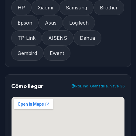
HP
Xiaomi
Samsung
Brother
Epson
Asus
Logitech
TP-Link
AISENS
Dahua
Gembird
Ewent
Cómo llegar
Pol. Ind. Granadilla, Nave 36