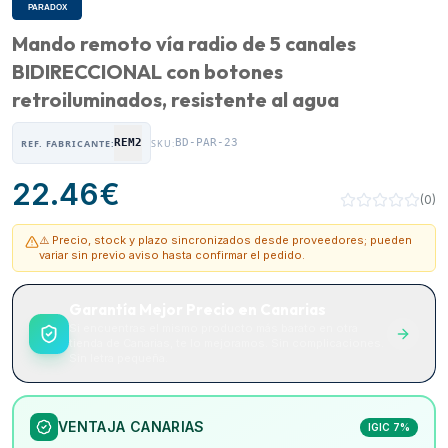
Mando remoto vía radio de 5 canales
BIDIRECCIONAL con botones
retroiluminados, resistente al agua
REM2
BD-PAR-23
REF. FABRICANTE:
SKU:
22.46
€
(
0
)
⚠️ Precio, stock y plazo sincronizados desde proveedores; pueden
variar sin previo aviso hasta confirmar el pedido.
Garantía Mejor Precio en Canarias
Si encuentras el mismo producto más barato en otra
tienda de Canarias, te lo mejoramos. Sin complicaciones.
Sin letra pequeña.
VENTAJA CANARIAS
IGIC 7%