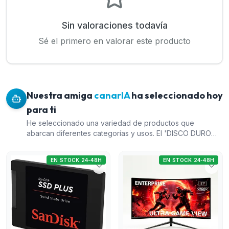
Sin valoraciones todavía
Sé el primero en valorar este producto
Nuestra amiga
canarIA
ha seleccionado hoy
para ti
He seleccionado una variedad de productos que
abarcan diferentes categorías y usos. El 'DISCO DURO
SSD SANDISK PLUS 1TB' ofrece amplio almacenamiento a
un precio razonable, ideal para mejorar la velocidad de
EN STOCK 24-48H
EN STOCK 24-48H
un ordenador. El 'MONITOR ENTERPRISE ULTRAGAME-
VIEW 27 CURVO' es perfecto para los gamers, gracias a
su frecuencia de actualización de 200Hz y pantalla curva
que ofrece una experiencia inmersiva. El 'PORTATIL HP
OMNIBOOK 3' es una opción potente con un procesador
i5 y 8GB de RAM, adecuado para usos generales. Por
último, la 'PLACA BASE MSI PRO H610M-E DDR4' es una