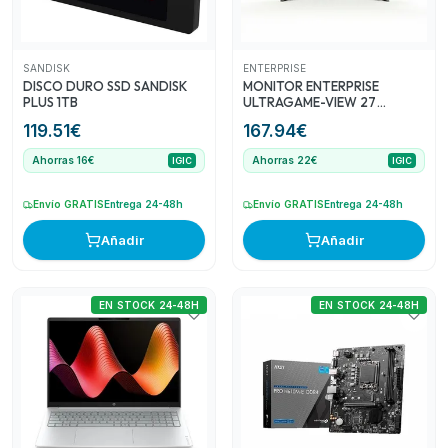
excelente opción para quienes buscan construir o
actualizar su PC, con un precio accesible para un
componente esencial.
SANDISK
ENTERPRISE
DISCO DURO SSD SANDISK
MONITOR ENTERPRISE
PLUS 1TB
ULTRAGAME-VIEW 27
CURVO 200HZ 2 X HDMI + 2
119.51
€
167.94
€
X DISPLAYPORT MULTIMEDIA
VESA 3YR GAR
Ahorras 16€
Ahorras 22€
IGIC
IGIC
Envío GRATIS
Entrega 24-48h
Envío GRATIS
Entrega 24-48h
Añadir
Añadir
EN STOCK 24-48H
EN STOCK 24-48H