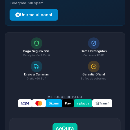
Telegram. Sin spam.
Unirme al canal
Pago Seguro SSL
Datos Protegidos
Encriptación 256-bit
Conforme RGPD
Envío a Canarias
Garantía Oficial
Gratis +30 EUR
3 años de cobertura
MÉTODOS DE PAGO
VISA
Bizum
Pay
a plazos
Transf.
seQura