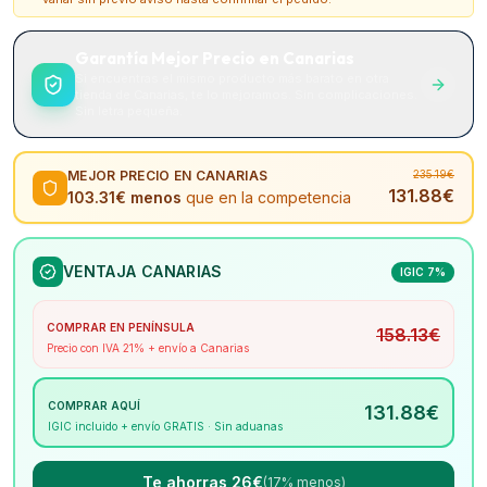
Garantía Mejor Precio en Canarias
Si encuentras el mismo producto más barato en otra
tienda de Canarias, te lo mejoramos. Sin complicaciones.
Sin letra pequeña.
MEJOR PRECIO EN CANARIAS
235.19
€
131.88
€
103.31
€ menos
que en la competencia
VENTAJA CANARIAS
IGIC 7%
COMPRAR EN PENÍNSULA
158.13
€
Precio con IVA 21% + envío a Canarias
COMPRAR AQUÍ
131.88
€
IGIC incluido + envío GRATIS · Sin aduanas
Te ahorras 26€
(17% menos)