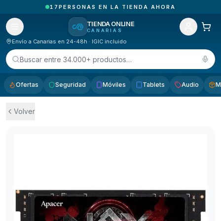
6
PEDIDOS ENTREGADOS HOY EN CANARIAS
TIENDA ONLINE
CANARIAS
Envío a Canarias en 24-48h · IGIC incluido
Buscar entre 34.000+ productos…
Ofertas
Seguridad
Móviles
Tablets
Audio
M
Volver