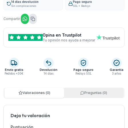
14 días devolución
Pago seguro
Sin complicaciones
SSL + Redsys
Compartir:
Opina en Trustpilot
Tu opinión nos ayuda a mejorar
Envío gratis
Devolución
Pago seguro
Garantía
Pedidos +30€
14 días
Redsys SSL
3 años
Valoraciones
(
0
)
Preguntas
(
0
)
Deja tu valoración
Puntuación