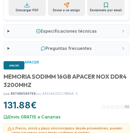
Descargar PDF
Enviar a un amigo
Enviármelo por email
Especificaciones técnicas
Preguntas frecuentes
APACER
MEMORIA SODIMM 16GB APACER NOX DDR4
3200MHZ
807486504769
A4S16G32CLYBDAA-1
EAN:
SKU:
131.88
€
(
0
)
Envío GRATIS a Canarias
⚠️ Precio, stock y plazo sincronizados desde proveedores; pueden
variar sin previo aviso hasta confirmar el pedido.