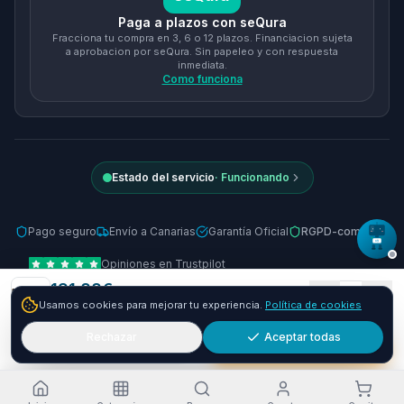
Paga a plazos con seQura
Fracciona tu compra en 3, 6 o 12 plazos. Financiacion sujeta
a aprobacion por seQura. Sin papeleo y con respuesta
inmediata.
Como funciona
Estado del servicio
·
Funcionando
Pago seguro
Envío a Canarias
Garantía Oficial
RGPD-compliant
Opiniones en Trustpilot
131.88
€
© 2026 Tienda Online Canarias.
Todos los derechos reservados
.
1
Usamos cookies para mejorar tu experiencia.
Política de cookies
Envío GRATIS
24-48h
Desarrollado por
SIEMPRIA
Rechazar
Aceptar todas
Añadir
Comprar ya