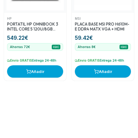
HP
MSI
PORTATIL HP OMNIBOOK 3
PLACA BASE MSI PRO H610M-
INTEL CORE 5 120U/8GB
E DDR4 MATX VGA + HDMI
DDR5/SSD512GB/16
549.22
€
59.42
€
FHD/USB-C/FDOS
Ahorras 72€
Ahorras 8€
IGIC
IGIC
Envío GRATIS
Entrega 24-48h
Envío GRATIS
Entrega 24-48h
Añadir
Añadir