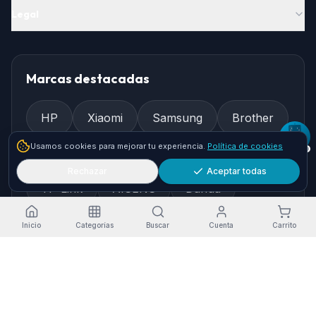
Legal
Marcas destacadas
HP
Xiaomi
Samsung
Brother
Usamos cookies para mejorar tu experiencia.
Política de cookies
Epson
Asus
Logitech
Rechazar
Aceptar todas
TP-Link
AISENS
Dahua
Gembird
Ewent
Inicio
Categorías
Buscar
Cuenta
Carrito
Cómo llegar
Pol. Ind. Granadilla, Nave 36