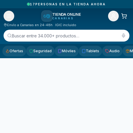
17
PERSONAS EN LA TIENDA AHORA
TIENDA ONLINE
CANARIAS
Envío a Canarias en 24-48h · IGIC incluido
Buscar entre 34.000+ productos…
Ofertas
Seguridad
Móviles
Tablets
Audio
M