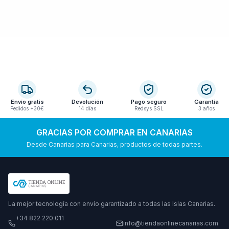
Envío gratis
Devolución
Pago seguro
Garantía
Pedidos +30€
14 días
Redsys SSL
3 años
GRACIAS POR COMPRAR EN CANARIAS
Desde Canarias para Canarias, productos de todas partes.
La mejor tecnología con envío garantizado a todas las Islas Canarias.
+34 822 220 011
info@tiendaonlinecanarias.com