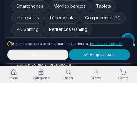
Smartphones
Móviles baratos
Tablets
Impresoras
Tóner y tinta
Componentes PC
PC Gaming
Periféricos Gaming
Redes y WiFi
Auriculares
Usamos cookies para mejorar tu experiencia.
Política de cookies
Cámaras de seguridad
Rechazar
Aceptar todas
Dónde comprar tecnología
Inicio
Categorías
Buscar
Cuenta
Carrito
Marcas destacadas
HP
Xiaomi
Samsung
Brother
Epson
Asus
Logitech