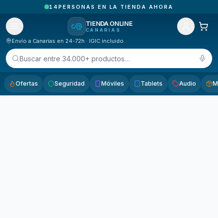
14
PERSONAS EN LA TIENDA AHORA
TIENDA ONLINE
CANARIAS
Envío a Canarias en 24-72h · IGIC incluido
Buscar entre 34.000+ productos…
Ofertas
Seguridad
Móviles
Tablets
Audio
M