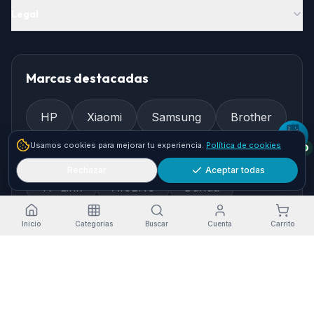
Legal
Marcas destacadas
HP
Xiaomi
Samsung
Brother
Usamos cookies para mejorar tu experiencia.
Política de cookies
Epson
Asus
Logitech
Rechazar
Aceptar todas
TP-Link
AISENS
Dahua
Gembird
Ewent
Inicio
Categorías
Buscar
Cuenta
Carrito
Cómo llegar
Pol. Ind. Granadilla, Nave 36