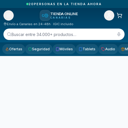
20
PERSONAS EN LA TIENDA AHORA
TIENDA ONLINE
CANARIAS
Envío a Canarias en 24-48h · IGIC incluido
Buscar entre 34.000+ productos…
Ofertas
Seguridad
Móviles
Tablets
Audio
M